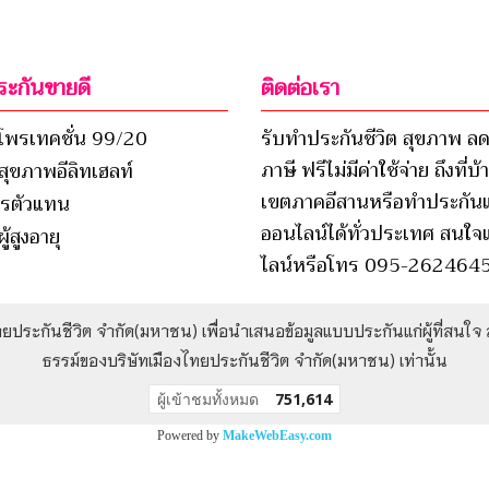
ะกันขายดี
ติดต่อเรา
โพรเทคชั่น 99/20
รับทำประกันชีวิต สุขภาพ ล
ภาษี ฟรีไม่มีค่าใช้จ่าย ถึงที่บ
สุขภาพอีลิทเฮลท์
เขตภาคอีสานหรือทำประกั
ครตัวแทน
ออนไลน์ได้ทั่วประเทศ สนใจ
ู้สูงอายุ
ไลน์หรือโทร 095-262464
ไทยประกันชีวิต จำกัด(มหาชน) เพื่อนำเสนอข้อมูลแบบประกันแก่ผู้ที่สน
ธรรม์ของบริษัทเมืองไทยประกันชีวิต จำกัด(มหาชน) เท่านั้น
ผู้เข้าชมทั้งหมด
751,614
Powered by
MakeWebEasy.com