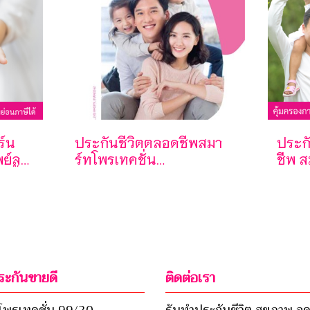
ร์น
ประกันชีวิตตลอดชีพสมา
ประก
พย์ลด
ร์ทโพรเทคชั่น
ชีพ ส
ะสั้น
80/10คุ้มครองถึงอายุ 80
99/2
ปี พร้อมรับเงินคืนครบ
เพียง
สัญญา 150% ไม่เป็นภาระ
แพง แ
ในการชำระเบี้ยประกัน
สูง
นาน ๆ
ะกันขายดี
ติดต่อเรา
โพรเทคชั่น 99/20
รับทำประกันชีวิต สุขภาพ ล